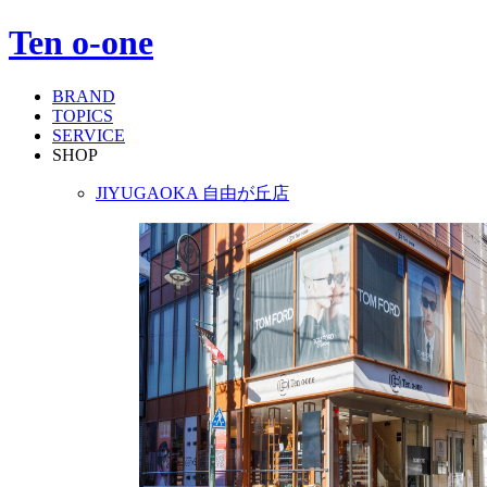
Ten o-one
BRAND
TOPICS
SERVICE
SHOP
JIYUGAOKA
自由が丘店